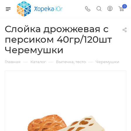
0
Слойка дрожжевая с
персиком 40гр/120шт
Черемушки
—
—
—
Главная
Каталог
Выпечка, тесто
Черемушки