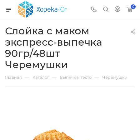
0
Слойка с маком
экспресс-выпечка
90гр/48шт
Черемушки
—
—
—
Главная
Каталог
Выпечка, тесто
Черемушки