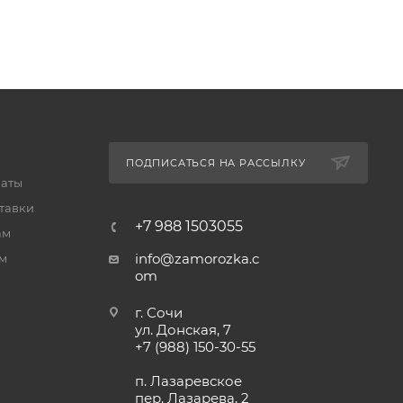
ПОДПИСАТЬСЯ НА РАССЫЛКУ
латы
тавки
+7 988 1503055
ам
info@zamorozka.c
м
om
г. Сочи
ул. Донская, 7
+7 (988) 150-30-55
п. Лазаревское
пер. Лазарева, 2