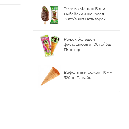
Эскимо Малыш Бони
Дубайский шоколад
90гр/30шт Пятигорск
Рожок большой
фисташковый 100гр/15шт
Пятигорск
Вафельный рожок 110мм
320шт Давайс