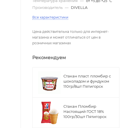
Температура хранения
—
от +5 до +25`C
Производитель
—
DIVELLA
Все характеристики
Цена действительна только для интернет-
магазина и может отличаться от цен в
розничных магазинах
Рекомендуем
Стакан пласт. пломбир с
шоколадом и фундуком
110гр/8шт Пятигорск
Стакан Пломбир
Настоящий ГОСТ 18%
100гр/30шт Пятигорск