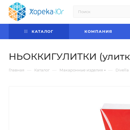
КАТАЛОГ
КОМПАНИЯ
НЬОККИГУЛИТКИ (улитки)
—
—
—
Главная
Каталог
Макаронные изделия
Divella