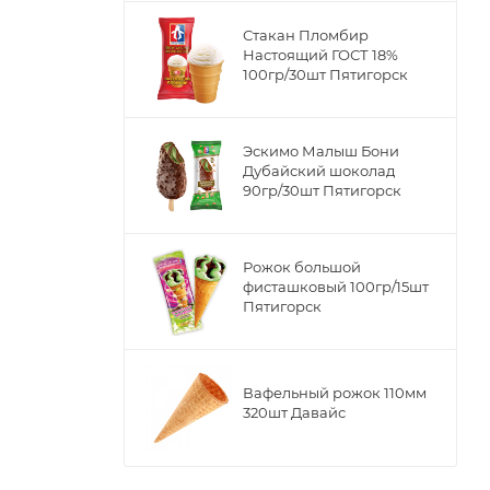
Стакан Пломбир
Настоящий ГОСТ 18%
100гр/30шт Пятигорск
Эскимо Малыш Бони
Дубайский шоколад
90гр/30шт Пятигорск
Рожок большой
фисташковый 100гр/15шт
Пятигорск
Вафельный рожок 110мм
320шт Давайс