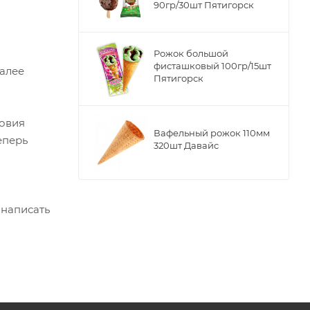
90гр/30шт Пятигорск
Рожок большой
фисташковый 100гр/15шт
Далее
Пятигорск
ловия
Вафельный рожок 110мм
еперь
320шт Давайс
 написать