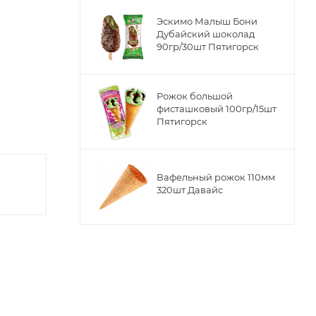
Эскимо Малыш Бони
Дубайский шоколад
90гр/30шт Пятигорск
Рожок большой
фисташковый 100гр/15шт
Пятигорск
Вафельный рожок 110мм
320шт Давайс