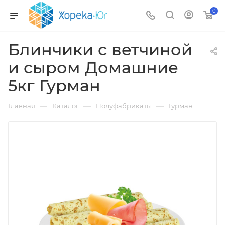
0
Блинчики с ветчиной
и сыром Домашние
5кг Гурман
—
—
—
Главная
Каталог
Полуфабрикаты
Гурман