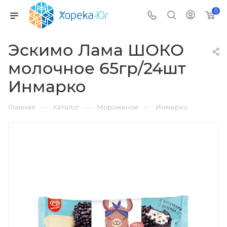
0
Эскимо Лама ШОКО
молочное 65гр/24шт
Инмарко
—
—
—
Главная
Каталог
Мороженое
Инмарко