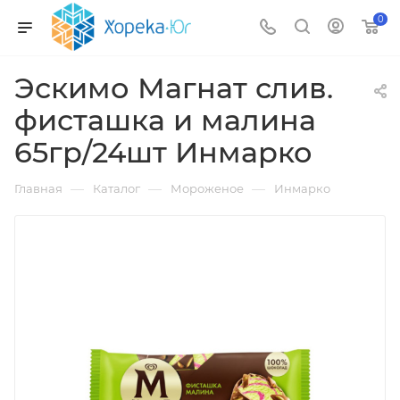
0
Эскимо Магнат слив.
фисташка и малина
65гр/24шт Инмарко
—
—
—
Главная
Каталог
Мороженое
Инмарко