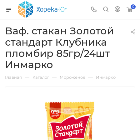
0
Ваф. стакан Золотой
стандарт Клубника
пломбир 85гр/24шт
Инмарко
—
—
—
Главная
Каталог
Мороженое
Инмарко