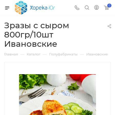
0
Зразы с сыром
800гр/10шт
Ивановские
—
—
—
Главная
Каталог
Полуфабрикаты
Ивановские