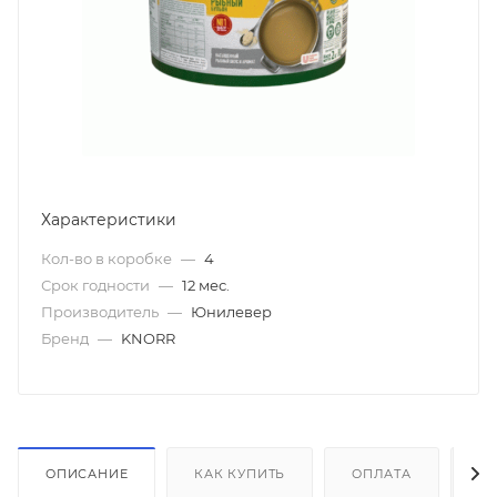
Характеристики
Кол-во в коробке
—
4
Срок годности
—
12 мес.
Производитель
—
Юнилевер
Бренд
—
KNORR
ОПИСАНИЕ
КАК КУПИТЬ
ОПЛАТА
Д