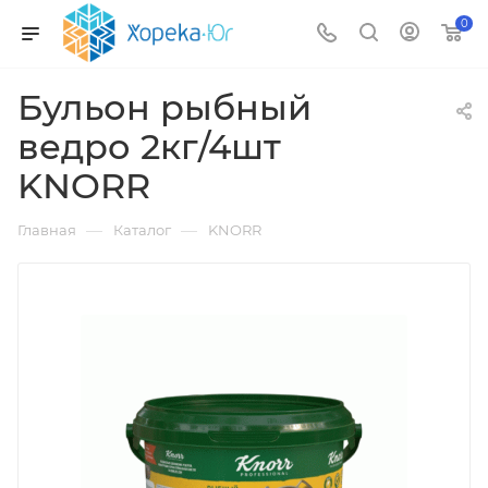
0
Бульон рыбный
ведро 2кг/4шт
KNORR
—
—
Главная
Каталог
KNORR