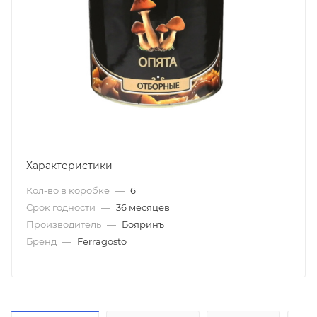
Характеристики
Кол-во в коробке
—
6
Срок годности
—
36 месяцев
Производитель
—
Бояринъ
Бренд
—
Ferragosto