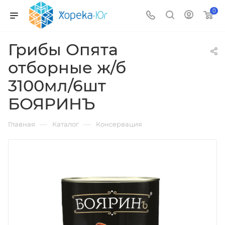
0
Грибы Опята
отборные ж/б
3100мл/6шт
БОЯРИНЪ
—
—
Главная
Каталог
Консервация