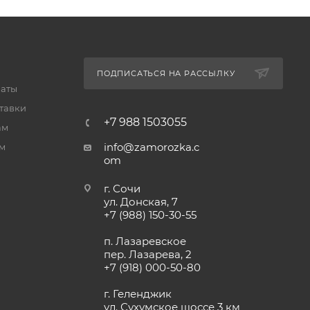
ПОДПИСАТЬСЯ НА РАССЫЛКУ
латы
тавки
+7 988 1503055
ам
info@zamorozka.c
м
om
г. Сочи
ул. Донская, 7
+7 (988) 150-30-55
п. Лазаревское
пер. Лазарева, 2
+7 (918) 000-50-80
г. Геленджик
ул. Сухумское шоссе 3 км