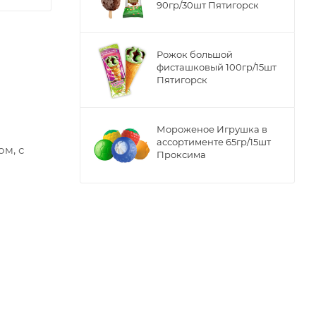
90гр/30шт Пятигорск
Рожок большой
фисташковый 100гр/15шт
Пятигорск
Мороженое Игрушка в
ассортименте 65гр/15шт
ом, с
Проксима