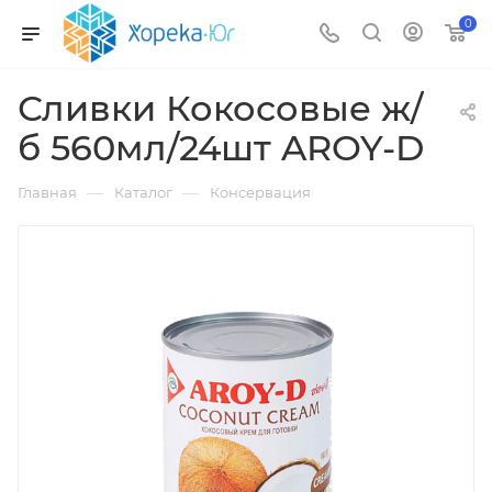
0
Сливки Кокосовые ж/
б 560мл/24шт AROY-D
—
—
Главная
Каталог
Консервация