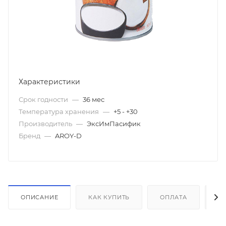
Характеристики
Срок годности
—
36 мес
Температура хранения
—
+5 - +30
Производитель
—
ЭксИмПасифик
Бренд
—
AROY-D
ОПИСАНИЕ
КАК КУПИТЬ
ОПЛАТА
Д