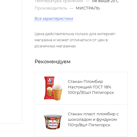
Температура хранения
—
не выше 25 С
Производитель
—
МИСТРАЛЬ
Все характеристики
Цена действительна только для интернет-
магазина и может отличаться от цен в
розничных магазинах
Рекомендуем
Стакан Пломбир
Настоящий ГОСТ 18%
100гр/30шт Пятигорск
Стакан пласт. пломбир с
шоколадом и фундуком
110гр/8шт Пятигорск