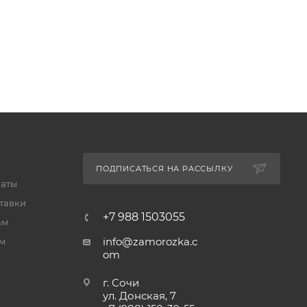
ПОДПИСАТЬСЯ НА РАССЫЛКУ
латы
тавки
+7 988 1503055
ам
info@zamorozka.c
м
om
г. Сочи
ул. Донская, 7