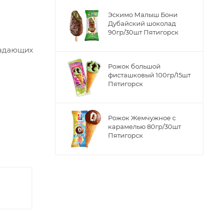
Эскимо Малыш Бони
Дубайский шоколад
90гр/30шт Пятигорск
ладающих
Рожок большой
фисташковый 100гр/15шт
Пятигорск
Рожок Жемчужное с
карамелью 80гр/30шт
Пятигорск