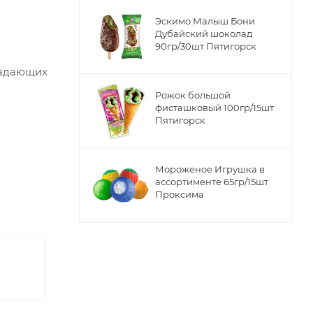
Эскимо Малыш Бони
Дубайский шоколад
90гр/30шт Пятигорск
ладающих
Рожок большой
фисташковый 100гр/15шт
Пятигорск
Мороженое Игрушка в
ассортименте 65гр/15шт
Проксима