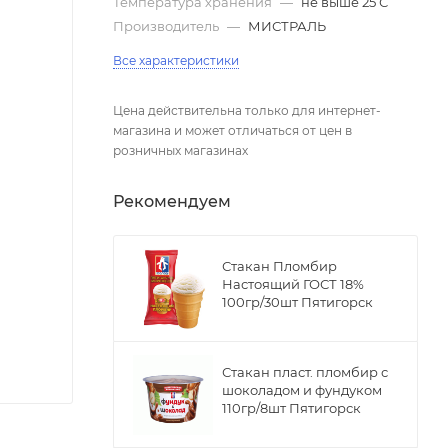
Температура хранения
—
не выше 25 С
Производитель
—
МИСТРАЛЬ
Все характеристики
Цена действительна только для интернет-
магазина и может отличаться от цен в
розничных магазинах
Рекомендуем
Стакан Пломбир
Настоящий ГОСТ 18%
100гр/30шт Пятигорск
Стакан пласт. пломбир с
шоколадом и фундуком
110гр/8шт Пятигорск