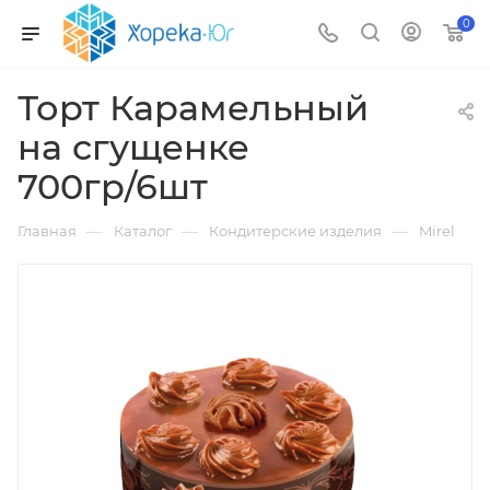
0
Торт Карамельный
на сгущенке
700гр/6шт
—
—
—
Главная
Каталог
Кондитерские изделия
Mirel