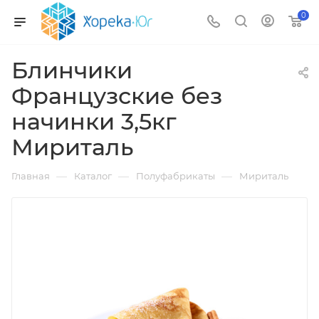
0
Блинчики
Французские без
начинки 3,5кг
Мириталь
—
—
—
Главная
Каталог
Полуфабрикаты
Мириталь