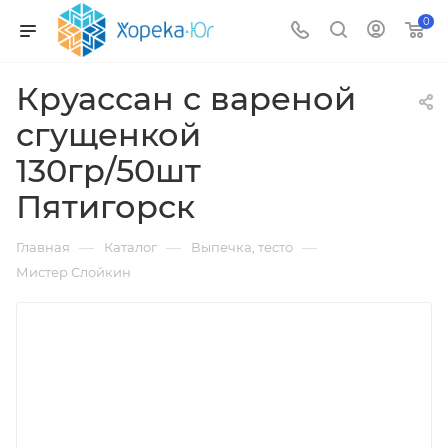
0
Круассан с вареной
сгущенкой
130гр/50шт
Пятигорск
—
—
—
Главная
Каталог
Выпечка, тесто
Мистер Слойкин