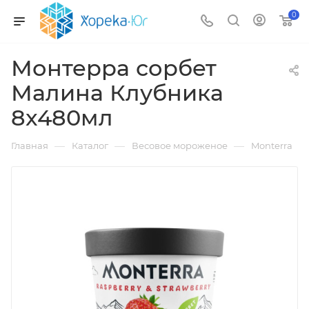
0
Монтерра сорбет
Малина Клубника
8x480мл
—
—
—
Главная
Каталог
Весовое мороженое
Monterra