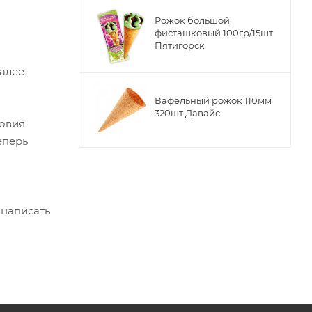
Рожок большой
фисташковый 100гр/15шт
Пятигорск
Далее
Вафельный рожок 110мм
320шт Давайс
ловия
еперь
 написать