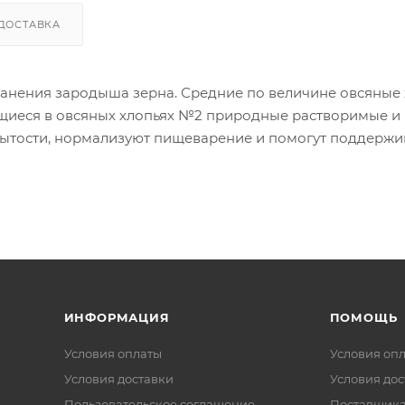
ДОСТАВКА
анения зародыша зерна. Средние по величине овсяные 
щиеся в овсяных хлопьях №2 природные растворимые и
ытости, нормализуют пищеварение и помогут поддержив
ИНФОРМАЦИЯ
ПОМОЩЬ
Условия оплаты
Условия оп
Условия доставки
Условия дос
Пользовательское соглашение
Поставщик