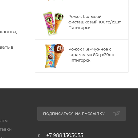
Рожок большой
фисташковый 100гр/15шт
Пятигорск
хлопья,
ать в
Рожок Жемчужное с
карамелью 80гр/30шт
Пятигорск
ПОДПИСАТЬСЯ НА РАССЫЛКУ
латы
тавки
+7 988 1503055
ам