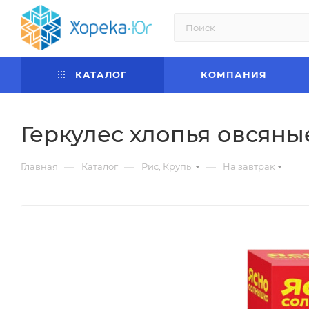
КАТАЛОГ
КОМПАНИЯ
Геркулес хлопья овсян
—
—
—
Главная
Каталог
Рис, Крупы
На завтрак