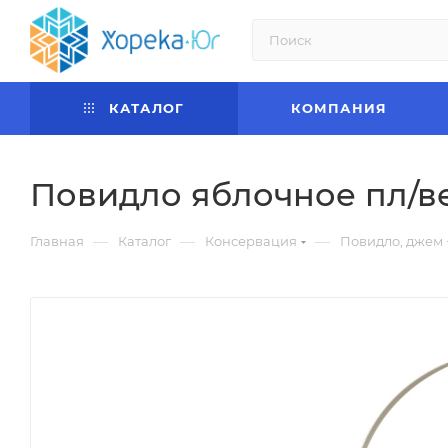
КАТАЛОГ
КОМПАНИЯ
Повидло яблочное пл/ве
—
—
—
Главная
Каталог
Консервация
Повидло, джем