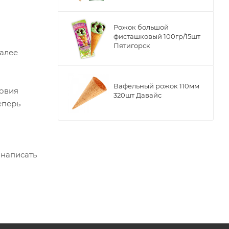
Рожок большой
фисташковый 100гр/15шт
Пятигорск
Далее
Вафельный рожок 110мм
ловия
320шт Давайс
еперь
 написать