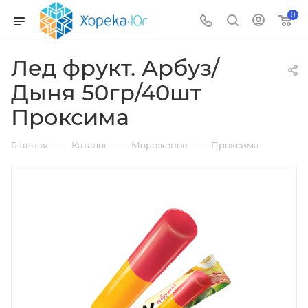
0
Лед фрукт. Арбуз/
Дыня 50гр/40шт
Проксима
—
—
—
Главная
Каталог
Мороженое
Проксима