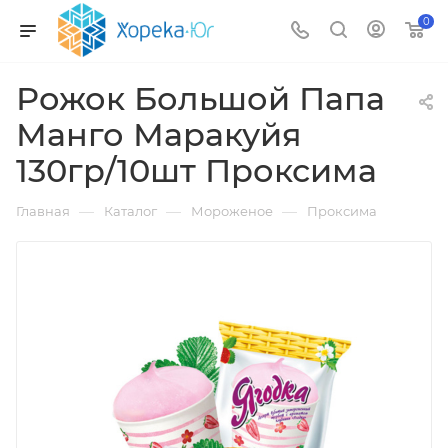
0
Рожок Большой Папа
Манго Маракуйя
130гр/10шт Проксима
—
—
—
Главная
Каталог
Мороженое
Проксима