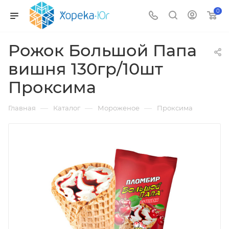
0
Рожок Большой Папа
вишня 130гр/10шт
Проксима
—
—
—
Главная
Каталог
Мороженое
Проксима