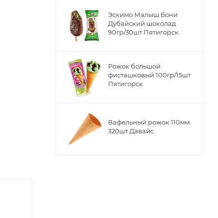
Эскимо Малыш Бони
Дубайский шоколад
90гр/30шт Пятигорск
Рожок большой
фисташковый 100гр/15шт
Пятигорск
Вафельный рожок 110мм
320шт Давайс