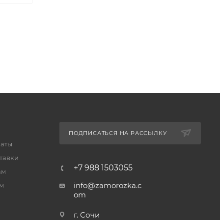
ПОДПИСАТЬСЯ НА РАССЫЛКУ
латы
тавки
+7 988 1503055
ам
info@zamorozka.c
м
om
г. Сочи