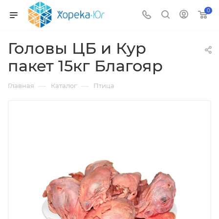
0
Головы ЦБ и Кур
пакет 15кг Благояр
—
—
Главная
Каталог
Птица