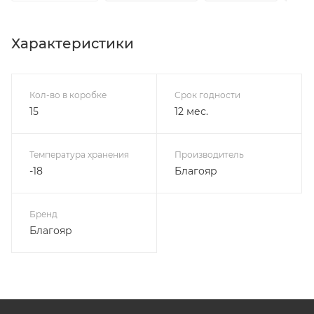
Характеристики
Кол-во в коробке
Срок годности
15
12 мес.
Температура хранения
Производитель
-18
Благояр
Бренд
Благояр