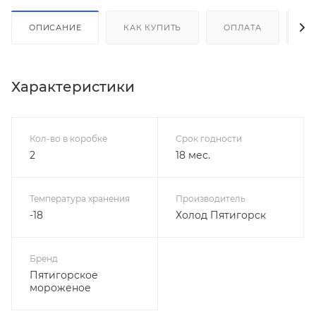
ОПИСАНИЕ
КАК КУПИТЬ
ОПЛАТА
Д
Характеристики
Кол-во в коробке
Срок годности
2
18 мес.
Температура хранения
Производитель
-18
Холод Пятигорск
Бренд
Пятигорское
мороженое