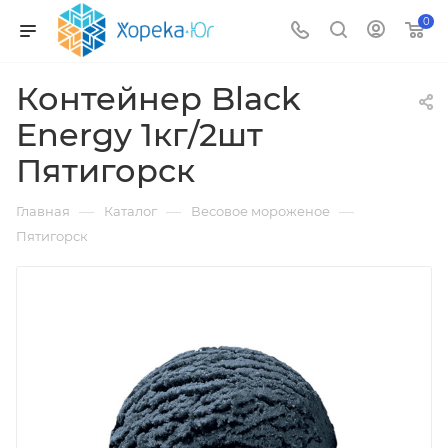
0
Контейнер Black
Energy 1кг/2шт
Пятигорск
—
—
—
Главная
Каталог
Весовое мороженое
Пятигорск