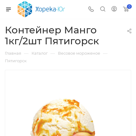
0
Контейнер Манго
1кг/2шт Пятигорск
—
—
—
Главная
Каталог
Весовое мороженое
Пятигорск