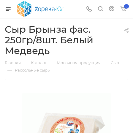
0
Сыр Брынза фас.
250гр/8шт. Белый
Медведь
—
—
—
Главная
Каталог
Молочная продукция
Сыр
—
Рассольные сыры