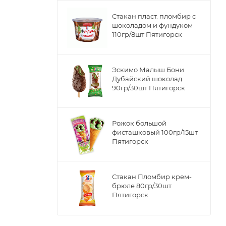
Стакан пласт. пломбир с
шоколадом и фундуком
110гр/8шт Пятигорск
Эскимо Малыш Бони
Дубайский шоколад
90гр/30шт Пятигорск
Рожок большой
фисташковый 100гр/15шт
Пятигорск
Стакан Пломбир крем-
брюле 80гр/30шт
Пятигорск