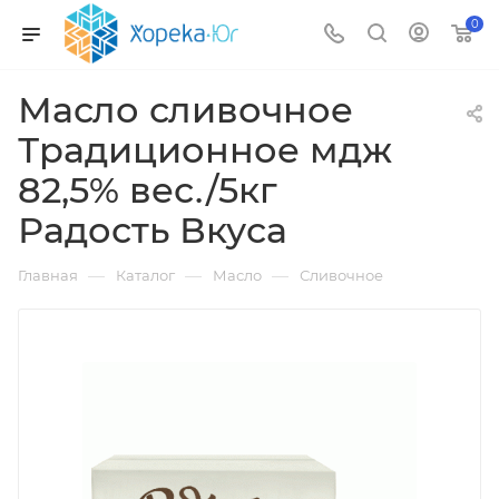
0
Масло сливочное
Традиционное мдж
82,5% вес./5кг
Радость Вкуса
—
—
—
Главная
Каталог
Масло
Сливочное