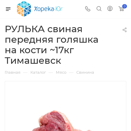
0
РУЛЬКА свиная
передняя голяшка
на кости ~17кг
Тимашевск
—
—
—
Главная
Каталог
Мясо
Свинина