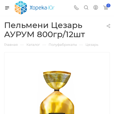
0
Пельмени Цезарь
АУРУМ 800гр/12шт
—
—
—
Главная
Каталог
Полуфабрикаты
Цезарь