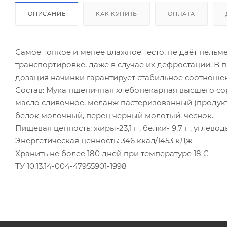
ОПИСАНИЕ
КАК КУПИТЬ
ОПЛАТА
Самое тонкое и менее влажное тесто, не даёт пель
транспортировке, даже в случае их дефростации. В
дозация начинки гарантирует стабильное соотношен
Состав: Мука пшеничная хлебопекарная высшего сорт
масло сливочное, меланж пастеризованный (продукт 
белок молочный, перец черный молотый, чеснок.
Пищевая ценность: жиры-23,1 г , белки- 9,7 г , углевод
Энергетическая ценность: 346 ккал/1453 кДж
Хранить не более 180 дней при температуре 18 C
ТУ 10.13.14-004-47955901-1998