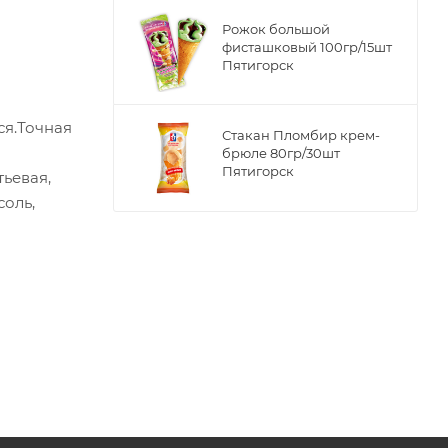
Рожок большой
фисташковый 100гр/15шт
Пятигорск
ся.Точная
Стакан Пломбир крем-
брюле 80гр/30шт
Пятигорск
тьевая,
соль,