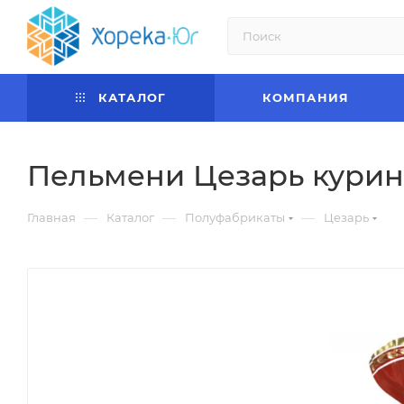
КАТАЛОГ
КОМПАНИЯ
Пельмени Цезарь курин
—
—
—
Главная
Каталог
Полуфабрикаты
Цезарь