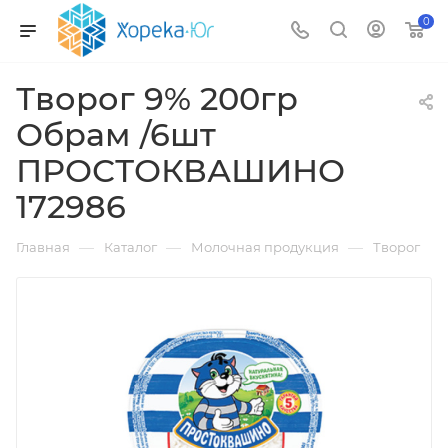
0
Творог 9% 200гр
Обрам /6шт
ПРОСТОКВАШИНО
172986
—
—
—
Главная
Каталог
Молочная продукция
Творог