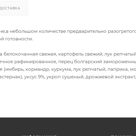
ДОСТАВКА
гне,в небольшом количестве предварительно разогретог
ой готовности.
ста белокочанная свежая, картофель свежий, лук репчатый
нечное рафинированное, перец болгарский замороженный
 (имбирь, кориандр, куркума, лук репчатый, паприка, м
астернак), уксус 9%, укроп сушеный, дрожжевой экстракт