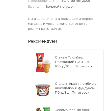
Производитель
—
Золотой петушок
Бренд
—
Золотой петушок
Цена действительна только для интернет-
магазина и может отличаться от цен в
розничных магазинах
Рекомендуем
Стакан Пломбир
Настоящий ГОСТ 18%
100гр/30шт Пятигорск
Стакан пласт. пломбир с
шоколадом и фундуком
110гр/8шт Пятигорск
Эскимо Малыш Бони