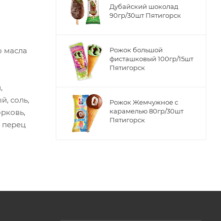
Дубайский шоколад
90гр/30шт Пятигорск
о масла
Рожок большой
фисташковый 100гр/15шт
Пятигорск
,
, соль,
Рожок Жемчужное с
карамелью 80гр/30шт
орковь,
Пятигорск
, перец