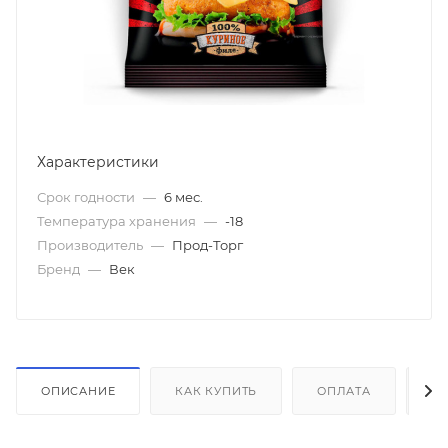
Характеристики
Срок годности
—
6 мес.
Температура хранения
—
-18
Производитель
—
Прод-Торг
Бренд
—
Век
ОПИСАНИЕ
КАК КУПИТЬ
ОПЛАТА
Д