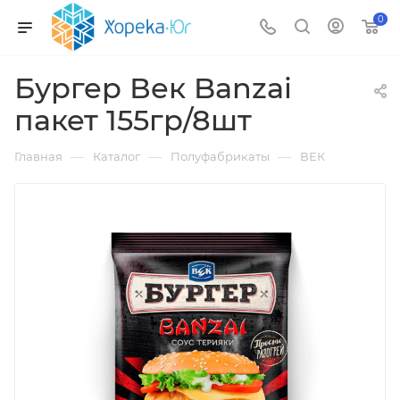
0
Бургер Век Banzai
пакет 155гр/8шт
—
—
—
Главная
Каталог
Полуфабрикаты
ВЕК