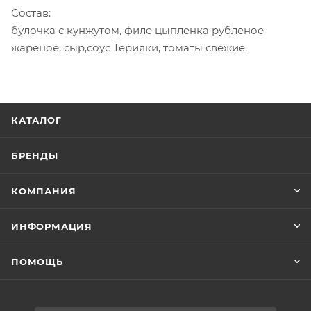
Состав:
булочка с кунжутом, филе цыпленка рубленое
жареное, сыр,соус Терияки, томаты свежие.
КАТАЛОГ
БРЕНДЫ
КОМПАНИЯ
ИНФОРМАЦИЯ
ПОМОЩЬ