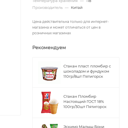
Температура хранения
—
-18
Производитель
—
Китай
Цена действительна только для интернет-
магазина и может отличаться от цен в
розничных магазинах
Рекомендуем
Стакан пласт. пломбир с
шоколадом и фундуком
110гр/8шт Пятигорск
Стакан Пломбир
Настоящий ГОСТ 18%
100гр/30шт Пятигорск
Эскимо Малыш Бони