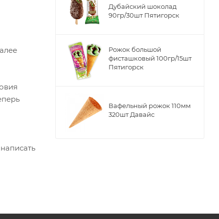
Дубайский шоколад
90гр/30шт Пятигорск
Далее
Рожок большой
фисташковый 100гр/15шт
Пятигорск
ловия
еперь
Вафельный рожок 110мм
320шт Давайс
 написать