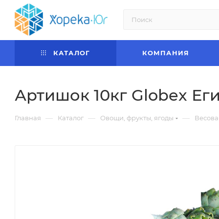
КАТАЛОГ
КОМПАНИЯ
Артишок 10кг Globex Ег
—
—
—
Главная
Каталог
Овощи, фрукты, ягоды
Весова