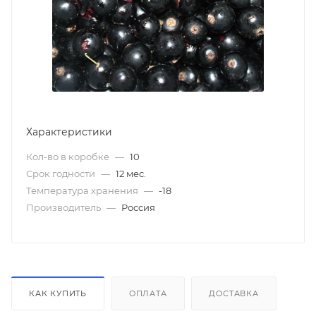
Характеристики
Кол-во в коробке
—
10
Срок годности
—
12 мес.
Температура хранения
—
-18
Производитель
—
Россия
КАК КУПИТЬ
ОПЛАТА
ДОСТАВКА