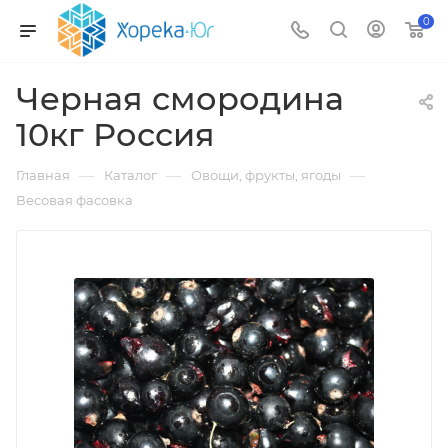
0
Черная смородина
10кг Россия
—
—
—
Главная
Каталог
Овощи, фрукты, ягоды
Весовая фасовка