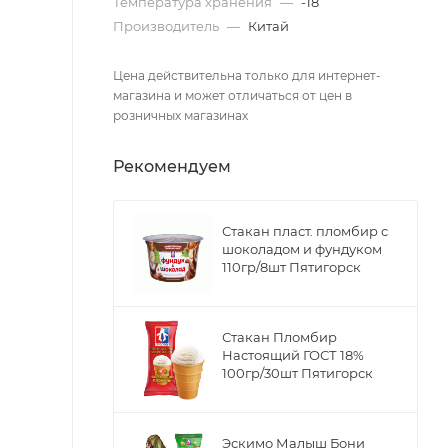
Температура хранения
—
-18
Производитель
—
Китай
Цена действительна только для интернет-
магазина и может отличаться от цен в
розничных магазинах
Рекомендуем
Стакан пласт. пломбир с
шоколадом и фундуком
110гр/8шт Пятигорск
Стакан Пломбир
Настоящий ГОСТ 18%
100гр/30шт Пятигорск
Эскимо Малыш Бони