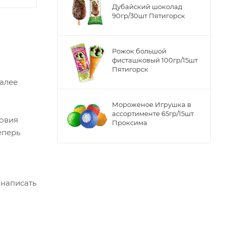
Дубайский шоколад
90гр/30шт Пятигорск
Рожок большой
фисташковый 100гр/15шт
Пятигорск
Далее
Мороженое Игрушка в
ассортименте 65гр/15шт
ловия
Проксима
еперь
 написать