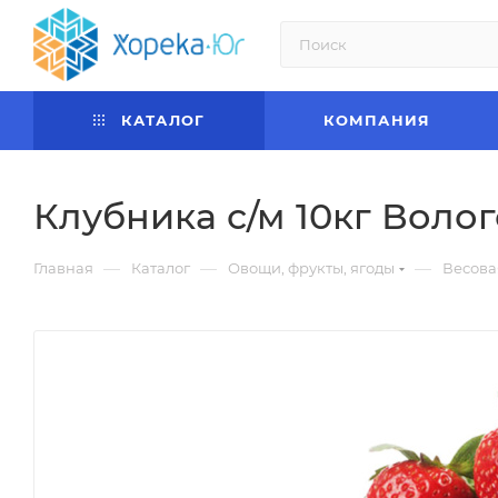
КАТАЛОГ
КОМПАНИЯ
Клубника с/м 10кг Воло
—
—
—
Главная
Каталог
Овощи, фрукты, ягоды
Весова