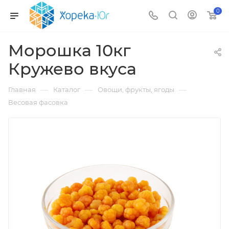
0
Морошка 10кг
Кружево вкуса
—
—
—
Главная
Каталог
Овощи, фрукты, ягоды
Весовая фасовка